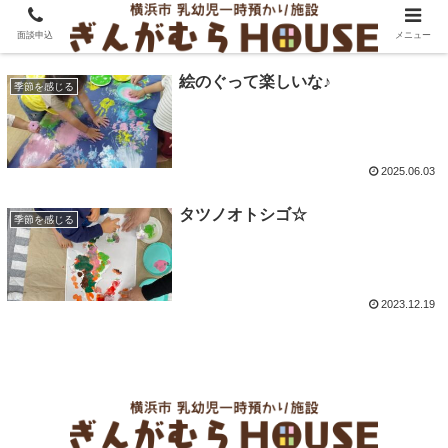
絵の具
面談申込
メニュー
絵のぐって楽しいな♪
季節を感じる
2025.06.03
タツノオトシゴ☆
季節を感じる
2023.12.19