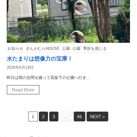
お知らせ
ぎんがむらHOUSE
公園
公園
季節を感じる
水たまりは想像力の宝庫！
2026年6月19日
昨日は雨の合間を縫って高架下の公園へ行き...
Read More
1
2
3
46
NEXT »
…